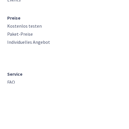
Preise
Kostenlos testen
Paket-Preise
Individuelles Angebot
Service
FAQ
Kontakt
teambits GmbH
Robert-Bosch-Straße 7
64293 Darmstadt