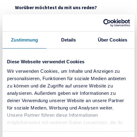
Worüber möchtest du mit uns reden?
Zustimmung
Details
Über Cookies
Ja, ich möchte zusätzlich auch den teambits-
Newsletter erhalten.
Diese Webseite verwendet Cookies
Ich stimme den
AGB
von teambits zu und habe
Wir verwenden Cookies, um Inhalte und Anzeigen zu
personalisieren, Funktionen für soziale Medien anbieten
die
Datenschutzbestimmungen
zur Kenntnis
zu können und die Zugriffe auf unsere Website zu
genommen. *
analysieren. Außerdem geben wir Informationen zu
deiner Verwendung unserer Website an unsere Partner
für soziale Medien, Werbung und Analysen weiter.
Absenden
Unsere Partner führen diese Informationen
möglicherweise mit weiteren Daten zusammen, die du
ihnen bereitgestellt hast oder die sie im Rahmen deiner