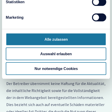
Datenschutzhinweis
Statistiken
Alle auf dieser Website genannten Personen
Marketing
widersprechen hiermit jeder kommerziellen Verwendung
und Weitergabe ihrer Daten (vgl. § 28 BDSG).
Alle zulassen
Unverbindlichkeit der Informationen
Auswahl erlauben
Wir sind bemüht, unser Webangebot stets aktuell und
Nur notwendige Cookies
inhaltlich richtig sowie vollständig anzubieten. Dennoch
ist das Auftreten von Fehlern nicht völlig auszuschließen.
Der Betreiber übernimmt keine Haftung für die Aktualität,
die inhaltliche Richtigkeit sowie für die Vollständigkeit
der in dem Webangebot bereitgestellten Informationen.
Dies bezieht sich auch auf eventuelle Schäden materieller
oder ideeller Art Dritter, die durch die Nutzung dieses