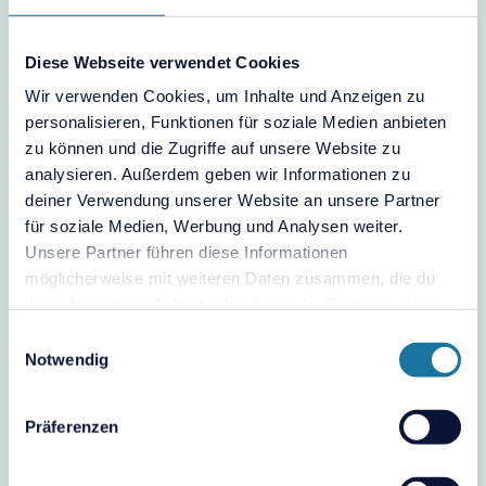
“teambits” ist eine beim DPMA eingetragene Marke der
Diese Webseite verwendet Cookies
teambits GmbH.
Wir verwenden Cookies, um Inhalte und Anzeigen zu
personalisieren, Funktionen für soziale Medien anbieten
zu können und die Zugriffe auf unsere Website zu
Bildnachweis
analysieren. Außerdem geben wir Informationen zu
deiner Verwendung unserer Website an unsere Partner
Nachfolgend erhältst du Angaben zu den Urhebern der
für soziale Medien, Werbung und Analysen weiter.
verwendeten Bilder:
Unsere Partner führen diese Informationen
möglicherweise mit weiteren Daten zusammen, die du
Thorben Wengert / pixelio.de
ihnen bereitgestellt hast oder die sie im Rahmen deiner
Nutzung der Dienste gesammelt haben.
Einwilligungsauswahl
Vielen Dank an alle Fotografen und an die Kunden, die uns
Notwendig
Fotomaterial aus den Veranstaltungen überlassen und zur
Verwendung auf der Webseite freigegeben haben!
Präferenzen