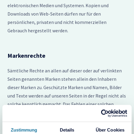
elektronischen Medien und Systemen. Kopien und
Downloads von Web-Seiten dürfen nur für den
persönlichen, privaten und nicht kommerziellen
Gebrauch hergestellt werden.
Markenrechte
Sämtliche Rechte an allen auf dieser oder auf verlinkten
Seiten genannten Marken stehen allein den Inhabern
dieser Marken zu. Geschützte Marken und Namen, Bilder
und Texte werden auf unseren Seiten in der Regel nicht als
solche kenntlich gemacht. Das Fehlen einer solchen
Kennzeichnung bedeutet jedoch nicht, dass es sich um
einen freien Namen, ein freies Bild oder einen freien Text
im Sinne des Markenzeichenrechts handelt.
Zustimmung
Details
Über Cookies