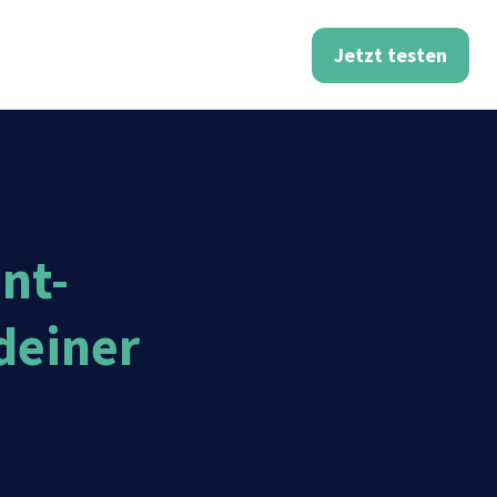
Jetzt testen
nt-
deiner