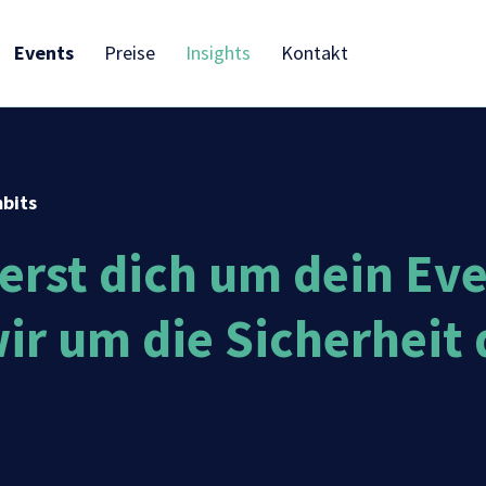
Events
Preise
Insights
Kontakt
bits
rst dich um dein Eve
ir um die Sicherheit 