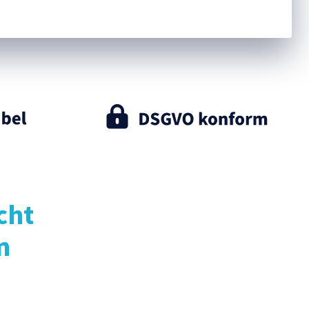
cht
n