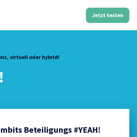
Jetzt testen
nz, virtuell oder hybrid!
!
eambits Beteiligungs #YEAH!