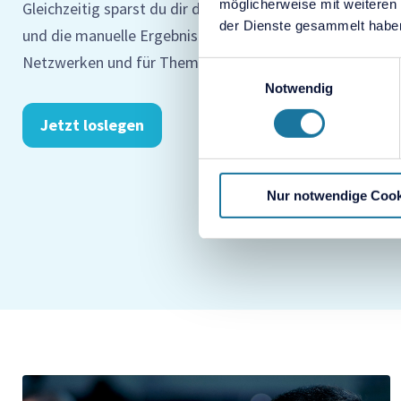
möglicherweise mit weiteren
Gleichzeitig sparst du dir dank digitaler Werkzeuge auf
der Dienste gesammelt habe
und die manuelle Ergebnis-Dokumentation. Damit bleibt
Netzwerken und für Themen, die deine Organisation wirk
Einwilligungsauswahl
Notwendig
Jetzt loslegen
Nur notwendige Cook